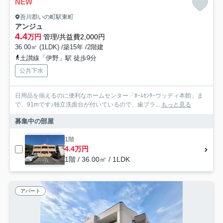
NEW
吾川郡いの町駅東町
アンジュ
4.4
万円
管理/共益費2,000円
36.00㎡ (1LDK) /築15年 /2階建
土讃線「伊野」駅 徒歩9分
公共下水
日用品を揃えるのに便利なホームセンター「ﾎｰﾑｾﾝﾀｰウッディ本館」ま
で、91mです♪独立洗面台が付いているので、歯ブラ...
もっと見る
募集中の部屋
1階
4.4万円
1階 / 36.00㎡ / 1LDK
アパート