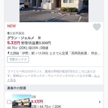
NEW
土佐市蓮池
グラン・ジェルメ Ⅲ
5.3
万円
管理/共益費3,500円
44.70㎡ (2DK) /築15年 /2階建
土讃線「伊野」駅 バス24分 とさでん交通「高岡高校通」 停歩9分
宅配ボックス
ファミリー向けのポイント、蓮池小学校が徒歩7分のところにありま
す。収納はシューズボックス・ウォークインクロゼットなどが備...
もっ
と見る
募集中の部屋
1階
5.3万円
1階 / 44.70㎡ / 2DK