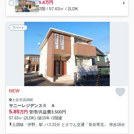
5.8万円
2階 / 57.63㎡ / 2LDK
アパート
NEW
土佐市高岡町
サニーレジデンスⅡ Ａ
5.85
万円
管理/共益費3,500円
57.63㎡ (2LDK) /築15年 /2階建
土讃線「伊野」駅 バス21分 とさでん交通「長谷寄北」 停歩16分