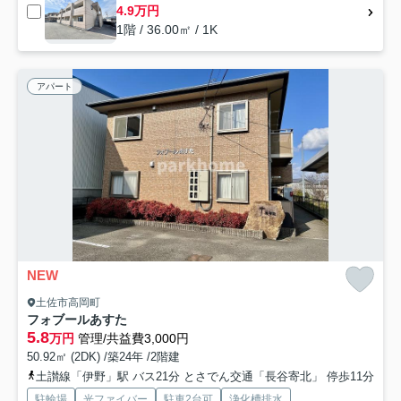
4.9万円
1階 / 36.00㎡ / 1K
アパート
NEW
土佐市高岡町
フォブールあすた
5.8
万円
管理/共益費3,000円
50.92㎡ (2DK) /築24年 /2階建
土讃線「伊野」駅 バス21分 とさでん交通「長谷寄北」 停歩11分
駐輪場
光ファイバー
駐車2台可
浄化槽排水