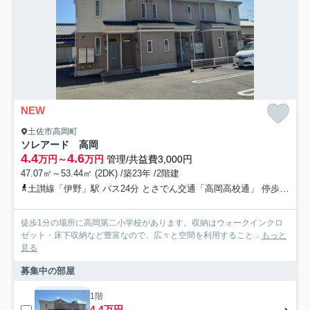
NEW
土佐市高岡町
ソレアード 高岡
4.4
4.6
万円～
万円
管理/共益費3,000円
47.07㎡～53.44㎡ (2DK) /築23年 /2階建
土讃線「伊野」駅 バス24分 とさでん交通「高岡高校通」 停歩25分
徒歩1分の場所に高岡第二小学校があります。収納はウォークインクロ
ゼット・床下収納など豊富なので、広々と空間を利用すること...
もっと
見る
募集中の部屋
1階
4.4万円