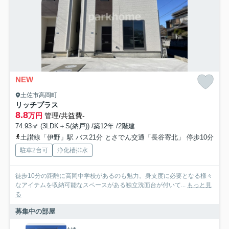
NEW
土佐市高岡町
リッチプラス
8.8
万円
管理/共益費-
74.93㎡ (3LDK＋S(納戸)) /築12年 /2階建
土讃線「伊野」駅 バス21分 とさでん交通「長谷寄北」 停歩10分
駐車2台可
浄化槽排水
徒歩10分の距離に高岡中学校があるのも魅力。身支度に必要となる様々
なアイテムを収納可能なスペースがある独立洗面台が付いて...
もっと見
る
募集中の部屋