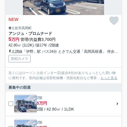
NEW
土佐市高岡町
アンジュ・プロムナード
5
万円
管理/共益費3,700円
42.80㎡ (1LDK) /築17年 /2階建
土讃線「伊野」駅 バス24分 とさでん交通「高岡高校通」 停歩5分
防犯カメラ
近くにはローソン 土佐インター店(徒歩4分)がありちょっとした買い物
に便利です。室内設備は浴室乾燥機・洗面化粧台など豊富...
もっと見る
募集中の部屋
2階
5万円
2階 / 42.80㎡ / 1LDK
2階