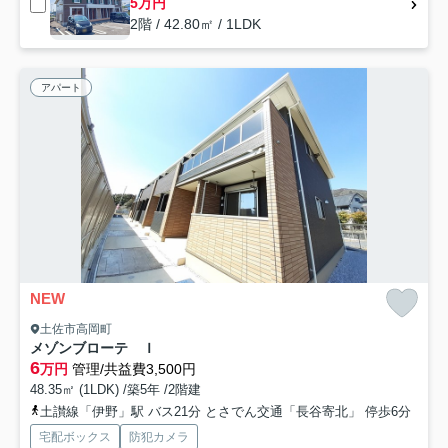
5万円
2階 / 42.80㎡ / 1LDK
アパート
NEW
土佐市高岡町
メゾンブローテ Ｉ
6
万円
管理/共益費3,500円
48.35㎡ (1LDK) /築5年 /2階建
土讃線「伊野」駅 バス21分 とさでん交通「長谷寄北」 停歩6分
宅配ボックス
防犯カメラ