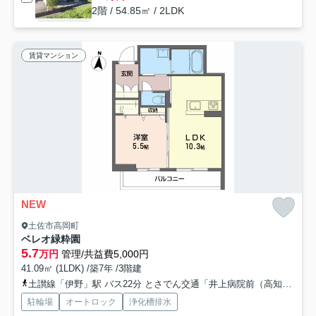
2階 / 54.85㎡ / 2LDK
賃貸マンション
NEW
土佐市高岡町
ベレオ緑粋園
5.7
万円
管理/共益費5,000円
41.09㎡ (1LDK) /築7年 /3階建
土讃線「伊野」駅 バス22分 とさでん交通「井上病院前（高知県）」 停歩9分
駐輪場
オートロック
浄化槽排水