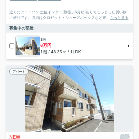
近くにはローソン 土佐インター店(徒歩6分)がありちょっとした買い物
に便利です。収納はクロゼット・シューズボックスなど豊...
もっと見る
募集中の部屋
1階
6万円
1階 / 48.35㎡ / 1LDK
アパート
NEW