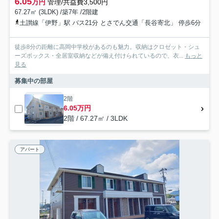
6.05
万円
管理/共益費3,500円
67.27㎡ (3LDK) /築7年 /2階建
土讃線「伊野」駅 バス21分 とさでん交通「長谷寄北」 停歩6分
徒歩8分の距離に高岡中学校があるのも魅力。収納はクロゼット・シュ
ーズボックス・全居室収納などが備え付けられているので、衣...
もっと
見る
募集中の部屋
2階
6.05万円
2階 / 67.27㎡ / 3LDK
アパート