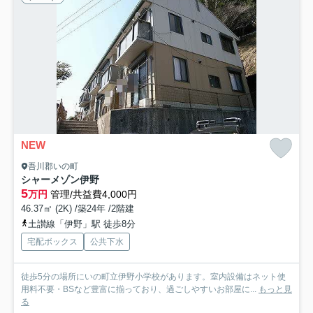
NEW
吾川郡いの町
シャーメゾン伊野
5
万円
管理/共益費4,000円
46.37㎡ (2K) /築24年 /2階建
土讃線「伊野」駅 徒歩8分
宅配ボックス
公共下水
徒歩5分の場所にいの町立伊野小学校があります。室内設備はネット使
用料不要・BSなど豊富に揃っており、過ごしやすいお部屋に...
もっと見
る