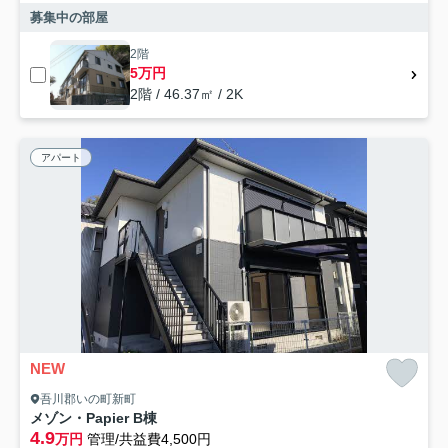
募集中の部屋
2階
5万円
2階 / 46.37㎡ / 2K
アパート
NEW
吾川郡いの町新町
メゾン・Papier B棟
4.9
万円
管理/共益費4,500円