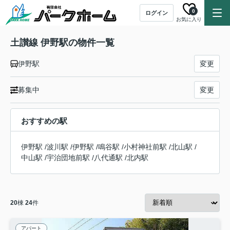
0
ログイン
お気に入り
土讃線 伊野駅の物件一覧
伊野駅
変更
募集中
変更
おすすめの駅
伊野駅
/
波川駅
/
伊野駅
/
鳴谷駅
/
小村神社前駅
/
北山駅
/
中山駅
/
宇治団地前駅
/
八代通駅
/
北内駅
20
棟
24
件
アパート