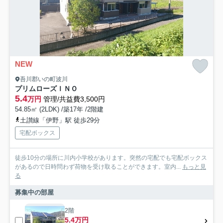
NEW
吾川郡いの町波川
プリムローズＩＮＯ
5.4
万円
管理/共益費3,500円
54.85㎡ (2LDK) /築17年 /2階建
土讃線「伊野」駅 徒歩29分
宅配ボックス
徒歩10分の場所に川内小学校があります。突然の宅配でも宅配ボックス
があるので日時問わず荷物を受け取ることができます。室内...
もっと見
る
募集中の部屋
2階
5.4万円