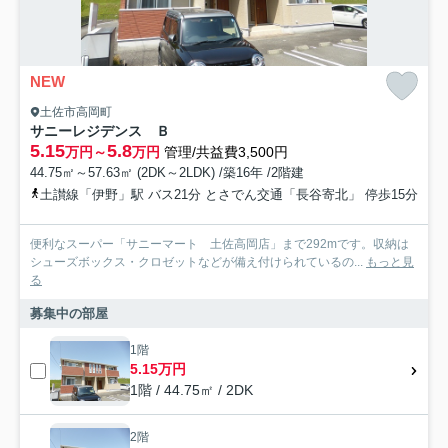
NEW
土佐市高岡町
サニーレジデンス Ｂ
5.15
5.8
万円～
万円
管理/共益費3,500円
44.75㎡～57.63㎡ (2DK～2LDK) /築16年 /2階建
土讃線「伊野」駅 バス21分 とさでん交通「長谷寄北」 停歩15分
便利なスーパー「サニーマート 土佐高岡店」まで292mです。収納は
シューズボックス・クロゼットなどが備え付けられているの...
もっと見
る
募集中の部屋
1階
5.15万円
1階 / 44.75㎡ / 2DK
2階