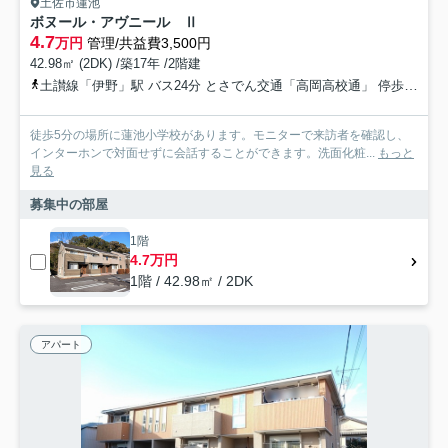
土佐市蓮池
ボヌール・アヴニール Ⅱ
4.7
万円
管理/共益費3,500円
42.98㎡ (2DK) /築17年 /2階建
土讃線「伊野」駅 バス24分 とさでん交通「高岡高校通」 停歩11分
徒歩5分の場所に蓮池小学校があります。モニターで来訪者を確認し、
インターホンで対面せずに会話することができます。洗面化粧...
もっと
見る
募集中の部屋
1階
4.7万円
1階 / 42.98㎡ / 2DK
アパート