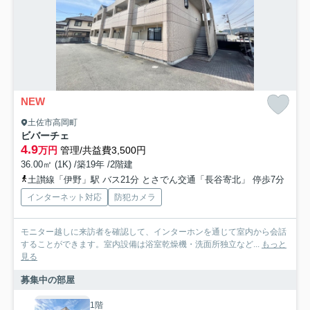
NEW
土佐市高岡町
ビバーチェ
4.9
万円
管理/共益費3,500円
36.00㎡ (1K) /築19年 /2階建
土讃線「伊野」駅 バス21分 とさでん交通「長谷寄北」 停歩7分
インターネット対応
防犯カメラ
モニター越しに来訪者を確認して、インターホンを通じて室内から会話
することができます。室内設備は浴室乾燥機・洗面所独立など...
もっと
見る
募集中の部屋
1階