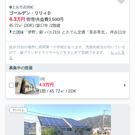
土佐市高岡町
ゴールデン・リリィＤ
4.3
万円
管理/共益費3,500円
45.72㎡ (2DK) /築17年 /2階建
土讃線「伊野」駅 バス21分 とさでん交通「長谷寄北」 停歩11分
徒歩15分の場所に高岡第一小学校があります。洗面化粧台が付いている
ので、歯ブラシやドライヤーなどをまとめて収納できます。...
もっと見
る
募集中の部屋
1階
4.3万円
1階 / 45.72㎡ / 2DK
アパート