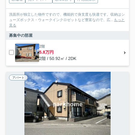
洗面所が独立した物件ですので、機能的で身支度も快適です。収納はシ
ューズボックス・ウォークインクロゼットなど豊富なので、広...
もっと
見る
募集中の部屋
2階
5.8万円
2階 / 50.92㎡ / 2DK
アパート