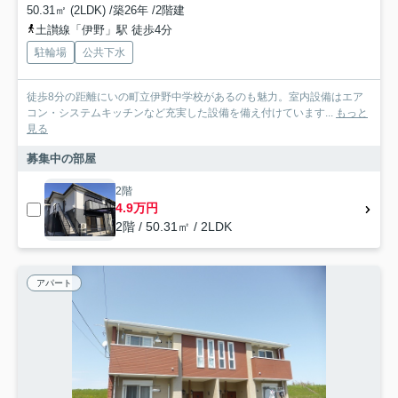
50.31㎡ (2LDK) /築26年 /2階建
土讃線「伊野」駅 徒歩4分
駐輪場
公共下水
徒歩8分の距離にいの町立伊野中学校があるのも魅力。室内設備はエア
コン・システムキッチンなど充実した設備を備え付けています...
もっと
見る
募集中の部屋
2階
4.9万円
2階 / 50.31㎡ / 2LDK
アパート