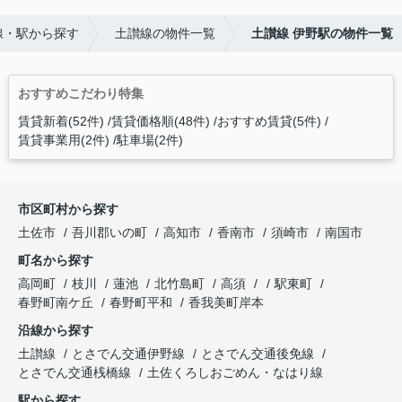
線・駅から探す
土讃線の物件一覧
土讃線 伊野駅の物件一覧
おすすめこだわり特集
賃貸新着(52件)
賃貸価格順(48件)
おすすめ賃貸(5件)
賃貸事業用(2件)
駐車場(2件)
市区町村から探す
土佐市
吾川郡いの町
高知市
香南市
須崎市
南国市
町名から探す
高岡町
枝川
蓮池
北竹島町
高須
駅東町
春野町南ケ丘
春野町平和
香我美町岸本
沿線から探す
土讃線
とさでん交通伊野線
とさでん交通後免線
とさでん交通桟橋線
土佐くろしおごめん・なはり線
駅から探す