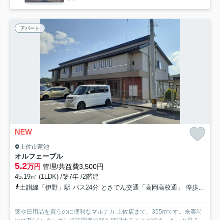
アパート
NEW
土佐市蓮池
オルフェーブル
5.2
万円
管理/共益費3,500円
45.19㎡ (1LDK) /築7年 /2階建
土讃線「伊野」駅 バス24分 とさでん交通「高岡高校通」 停歩13分
薬や日用品を買うのに便利なマルナカ 土佐店まで、355mです。来客時