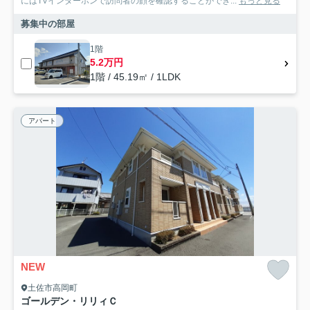
にはTVインターホンで訪問者の顔を確認することができ...
もっと見る
募集中の部屋
1階
5.2万円
1階 / 45.19㎡ / 1LDK
アパート
NEW
土佐市高岡町
ゴールデン・リリィＣ