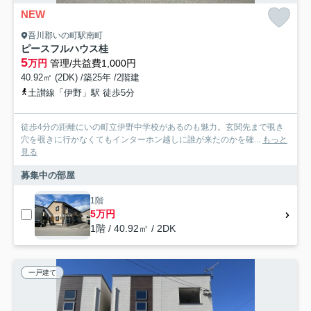
NEW
吾川郡いの町駅南町
ピースフルハウス桂
5
万円
管理/共益費1,000円
40.92㎡ (2DK) /築25年 /2階建
土讃線「伊野」駅 徒歩5分
徒歩4分の距離にいの町立伊野中学校があるのも魅力。玄関先まで覗き
穴を覗きに行かなくてもインターホン越しに誰が来たのかを確...
もっと
見る
募集中の部屋
1階
5万円
1階 / 40.92㎡ / 2DK
一戸建て