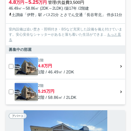
4.8
5.25
万円～
万円
管理/共益費3,500円
46.49㎡～58.86㎡ (2DK～2LDK) /築17年 /2階建
土讃線「伊野」駅 バス21分 とさでん交通「長谷寄北」 停歩11分
室内設備は追い焚き・照明付き・BSなど充実した設備を備え付けていま
す。安心安全なシャッターがあると落ち着いた生活ができま...
もっと見
る
募集中の部屋
1階
4.8万円
1階 / 46.49㎡ / 2DK
2階
5.25万円
2階 / 58.86㎡ / 2LDK
アパート