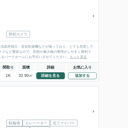
防犯カメラ
は洗面所独立・浴室乾燥機などが揃っており、とても充実して
クスなど豊富なので、衣類や履き物の整理がしやすく便利で
をパークホームにお手伝いさせてください...
もっと見る
間取り
面積
詳細
お気に入り
1K
32.90㎡
詳細を見る
追加する
駐輪場
エレベーター
光ファイバー