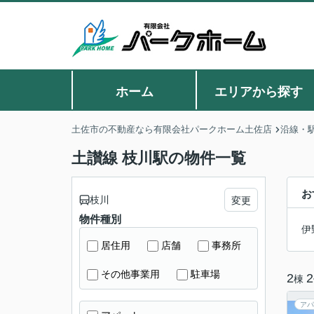
ホーム
エリアから探す
土佐市の不動産なら有限会社パークホーム土佐店
沿線・
土讃線 枝川駅の物件一覧
お
枝川
変更
物件種別
伊
居住用
店舗
事務所
その他事業用
駐車場
2
2
棟
アパ