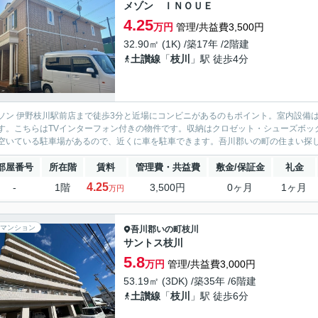
メゾン ＩＮＯＵＥ
4.25
万円
管理/共益費3,500円
32.90㎡ (1K) /築17年 /2階建
土讃線
「
枝川
」駅 徒歩4分
ソン 伊野枝川駅前店まで徒歩3分と近場にコンビニがあるのもポイント。室内設備
す。こちらはTVインターフォン付きの物件です。収納はクロゼット・シューズボッ
空いている駐車場があるので、近くに車を駐車できます。吾川郡いの町の住まい探し
部屋番号
所在階
賃料
管理費・共益費
敷金/保証金
礼金
4.25
-
1階
3,500円
0ヶ月
1ヶ月
万円
マンション
吾川郡いの町
枝川
サントス枝川
5.8
万円
管理/共益費3,000円
53.19㎡ (3DK) /築35年 /6階建
土讃線
「
枝川
」駅 徒歩6分