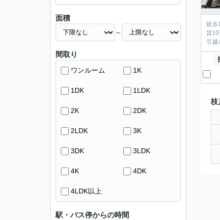
面積
徒歩
～
賃1
引越
間取り
ワンルーム
1K
1DK
1LDK
枝
2K
2DK
2LDK
3K
3DK
3LDK
4K
4DK
4LDK以上
駅・バス停からの時間