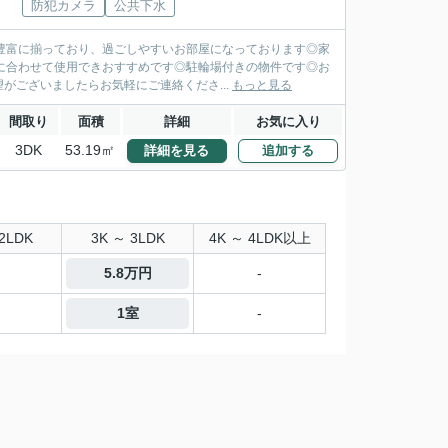
防犯カメラ
公共下水
豊富に揃っており、過ごしやすいお部屋になっております◎家
に合わせて使用できおすすめです◎駐輪場付きの物件です◎お
ございましたらお気軽にご連絡くださ...
もっと見る
間取り
面積
詳細
お気に入り
3DK
53.19㎡
詳細を見る
追加する
2LDK
3K ～ 3LDK
4K ～ 4LDK以上
5.8万円
-
1室
-