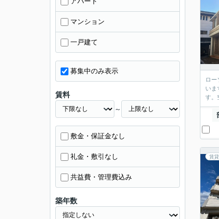
アパート
マンション
一戸建て
募集中のみ表示
ロー
いま
賃料
す。
～
敷金・保証金なし
礼金・敷引なし
賃貸
共益費・管理費込み
築年数