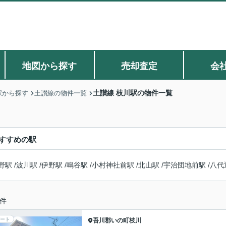
地図から探す
売却査定
会
土讃線 枝川駅の物件一覧
駅から探す
土讃線の物件一覧
すすめの駅
野駅
/
波川駅
/
伊野駅
/
鳴谷駅
/
小村神社前駅
/
北山駅
/
宇治団地前駅
/
八代
件
ート
吾川郡いの町
枝川