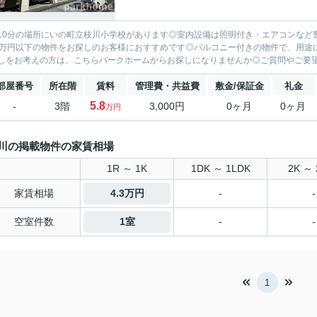
10分の場所にいの町立枝川小学校があります◎室内設備は照明付き・エアコンなど
0万円以下の物件をお探しのお客様におすすめです◎バルコニー付きの物件で、用途
しをお考えの方は、こちらパークホームからお探しになりませんか◎ご質問やご要望が
部屋番号
所在階
賃料
管理費・共益費
敷金/保証金
礼金
5.8
-
3階
3,000円
0ヶ月
0ヶ月
万円
川の掲載物件の家賃相場
1R ～ 1K
1DK ～ 1LDK
2K ～ 
家賃相場
4.3万円
-
-
空室件数
1室
-
-
1