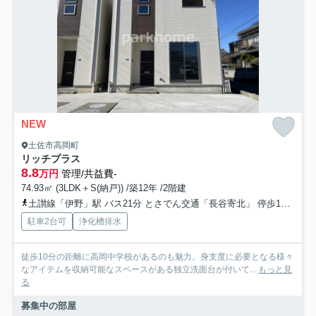
NEW
土佐市高岡町
リッチプラス
8.8
万円
管理/共益費-
74.93㎡ (3LDK＋S(納戸)) /築12年 /2階建
土讃線「伊野」駅 バス21分 とさでん交通「長谷寄北」 停歩10分
と
駐車2台可
浄化槽排水
徒歩10分の距離に高岡中学校があるのも魅力。身支度に必要となる様々
なアイテムを収納可能なスペースがある独立洗面台が付いて...
もっと見
る
募集中の部屋