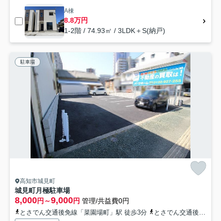
A棟
8.8万円
1-2階 / 74.93㎡ / 3LDK＋S(納戸)
駐車場
高知市城見町
城見町月極駐車場
8,000
9,000
円～
円
管理/共益費0円
とさでん交通後免線「菜園場町」駅 徒歩3分
とさでん交通後免線「宝永町」駅 徒歩4分