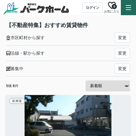
0
ログイン
お気に入り
【不動産特集】おすすめ賃貸物件
市区町村から探す
変更
沿線・駅から探す
変更
募集中
変更
5
棟
6
件
駐車場