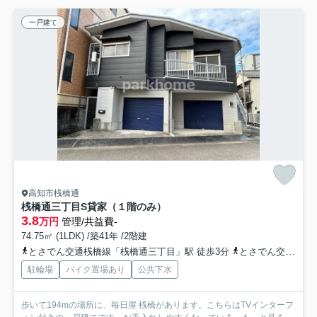
一戸建て
高知市桟橋通
桟橋通三丁目S貸家（１階のみ）
3.8
万円
管理/共益費-
74.75㎡ (1LDK) /築41年 /2階建
とさでん交通桟橋線「桟橋通三丁目」駅 徒歩3分
とさでん交通桟橋線「桟橋通四丁目」駅 徒歩5分
駐輪場
バイク置場あり
公共下水
歩いて194mの場所に、毎日屋 桟橋があります。こちらはTVインターフ