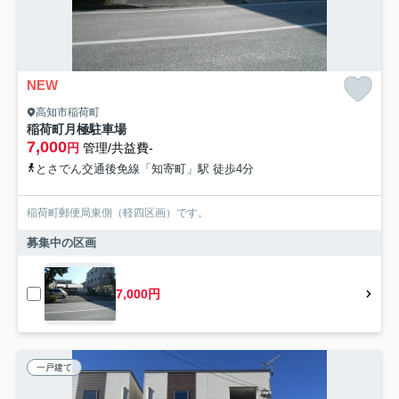
NEW
高知市稲荷町
稲荷町月極駐車場
7,000
円
管理/共益費-
とさでん交通後免線「知寄町」駅 徒歩4分
稲荷町郵便局東側（軽四区画）です。
募集中の区画
7,000円
一戸建て