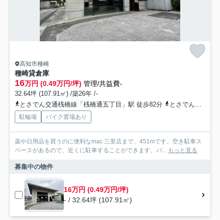
高知市種崎
種崎貸倉庫
16
万円 (0.49万円/坪)
管理/共益費-
32.64坪 (107.91㎡) /築26年 /-
とさでん交通桟橋線「桟橋通五丁目」駅 徒歩82分
とさでん交通桟橋線「桟橋車庫前」駅 徒歩106分
駐輪場
バイク置場あり
薬や日用品を買うのに便利なmac 三里店まで、451mです。空き駐車ス
ペースがあるので、近くに駐車することができます。バ...
もっと見る
募集中の物件
16万円 (0.49万円/坪)
- / 32.64坪 (107.91㎡)