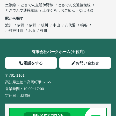
土讃線
とさでん交通伊野線
とさでん交通後免線
とさでん交通桟橋線
土佐くろしおごめん・なはり線
駅から探す
波川
伊野
伊野
枝川
中山
八代通
鳴谷
小村神社前
北山
枝川
有限会社パークホーム(土佐店)
電話をする
お問い合わせ
〒781-1101
高知県土佐市高岡町甲323-5
営業時間：
10:00~17:00
定休日：
水曜日