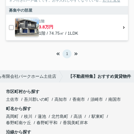
ォン付きの一戸建てです。お手入れしやすくなっている...
もっと見る
募集中の部屋
1階
3.8万円
1階 / 74.75㎡ / 1LDK
1
ら有限会社パークホーム土佐店
【不動産特集】おすすめ賃貸物件
市区町村から探す
土佐市
吾川郡いの町
高知市
香南市
須崎市
南国市
町名から探す
高岡町
枝川
蓮池
北竹島町
高須
駅東町
春野町南ケ丘
春野町平和
香我美町岸本
沿線から探す