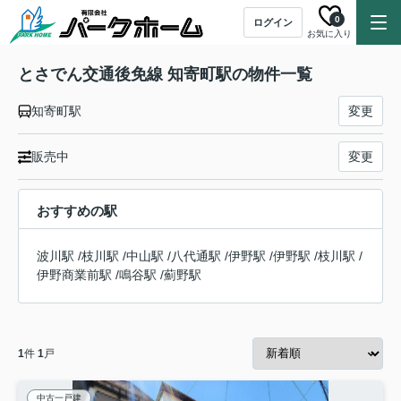
0
ログイン
お気に入り
とさでん交通後免線 知寄町駅の物件一覧
知寄町駅
変更
販売中
変更
おすすめの駅
波川駅
/
枝川駅
/
中山駅
/
八代通駅
/
伊野駅
/
伊野駅
/
枝川駅
/
伊野商業前駅
/
鳴谷駅
/
薊野駅
1
件
1
戸
中古一戸建