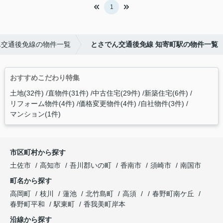
1
ん交通後免線の物件一覧
とさでん交通後免線 知寄町駅の物件一覧
おすすめこだわり特集
土地(32件)
直物件(31件)
中古住宅(29件)
新築住宅(6件)
リフォーム物件(4件)
価格変更物件(4件)
自社物件(3件)
マンション(1件)
市区町村から探す
土佐市
高知市
吾川郡いの町
香南市
須崎市
南国市
町名から探す
高岡町
枝川
蓮池
北竹島町
高須
春野町南ケ丘
春野町平和
駅東町
香我美町岸本
沿線から探す