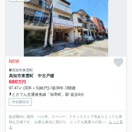
NEW
高知市東雲町
高知市東雲町 中古戸建
680
万円
97.47㎡ (3DK＋S(納戸)) /築38年 /3階建
とさでん交通後免線「知寄町」駅 徒歩6分
浄化槽排水
徒歩圏内に電停、バス停、スーパー、ドラックストア等ありとっても便
利な立地です。 お家も南北に窓がり、とっても風通りの良い...
もっと見
る