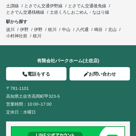
土讃線
とさでん交通伊野線
とさでん交通後免線
とさでん交通桟橋線
土佐くろしおごめん・なはり線
駅から探す
波川
伊野
伊野
枝川
中山
八代通
鳴谷
北山
小村神社前
枝川
有限会社パークホーム(土佐店)
電話をする
お問い合わせ
〒781-1101
高知県土佐市高岡町甲323-5
営業時間：
10:00~17:00
定休日：
水曜日