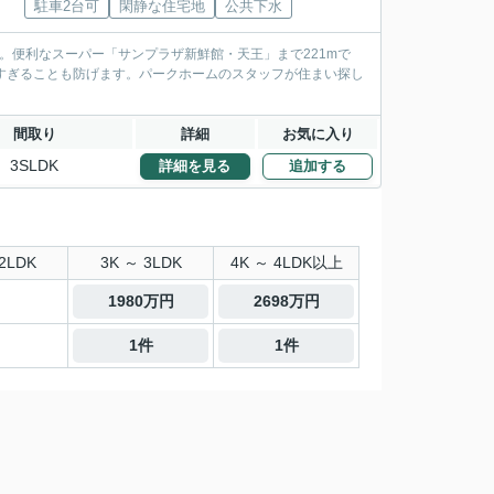
駐車2台可
閑静な住宅地
公共下水
。便利なスーパー「サンプラザ新鮮館・天王」まで221mで
りすぎることも防げます。パークホームのスタッフが住まい探し
間取り
詳細
お気に入り
3SLDK
詳細を見る
追加する
2LDK
3K ～ 3LDK
4K ～ 4LDK以上
1980万円
2698万円
1件
1件