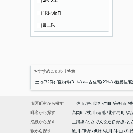
2階以上
1階の物件
最上階
おすすめこだわり特集
土地(32件)
直物件(31件)
中古住宅(29件)
新築住宅(
市区町村から探す
土佐市
吾川郡いの町
高知市
香
町名から探す
高岡町
枝川
蓮池
北竹島町
高
沿線から探す
土讃線
とさでん交通伊野線
と
駅から探す
波川
伊野
伊野
枝川
中山
八