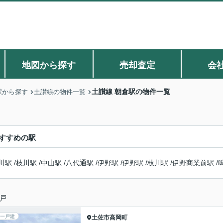
地図から探す
売却査定
会
土讃線 朝倉駅の物件一覧
駅から探す
土讃線の物件一覧
すすめの駅
川駅
/
枝川駅
/
中山駅
/
八代通駅
/
伊野駅
/
伊野駅
/
枝川駅
/
伊野商業前駅
/
戸
一戸建
土佐市
高岡町