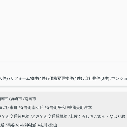
6件)
リフォーム物件(4件)
価格変更物件(4件)
自社物件(3件)
マンショ
南市
須崎市
南国市
須
駅東町
春野町南ケ丘
春野町平和
香我美町岸本
さでん交通後免線
とさでん交通桟橋線
土佐くろしおごめん・なはり線
代通
鳴谷
小村神社前
枝川
北山