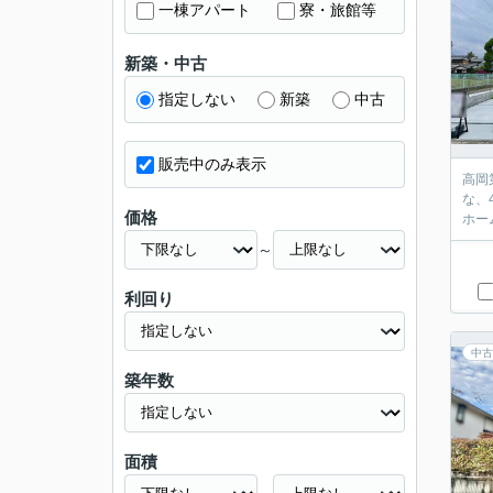
一棟アパート
寮・旅館等
新築・中古
指定しない
新築
中古
販売中のみ表示
高岡
な、
価格
ホー
～
利回り
中古
築年数
面積