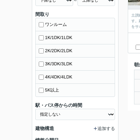
～
間取り
土讃
す。
ワンルーム
をサ
1K/1DK/1LDK
2K/2DK/2LDK
3K/3DK/3LDK
朝
4K/4DK/4LDK
5K以上
駅・バス停からの時間
建物構造
追加する