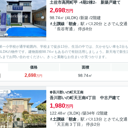
土佐市高岡町甲 -4期2棟2- 新築戸建て
2,698
万円
98.74㎡ (4LDK) /新築 /2階建
土讃線
「
朝倉
」駅 バス20分 とさでん交通
「長谷寄通」 停歩8分
第一小学校が通学範囲内、学校まで徒歩13分。生活の中では、欠かせない車を2台
4LDKの物件です。建物面積98.74㎡もあるので有効活用しましょう。新天地で
ムまでお問い合わせください。きっと素敵なお住まいが見つかります。
価格
面積
2,698
98.74㎡
万円
一戸建
吾川郡いの町
天王南
吾川郡いの町天王南4丁目 中古戸建て
1,980
万円
122.48㎡ (3LDK) /築34年 /2階建
土讃線
「
朝倉
」駅 バス13分 とさでん交通
「天王南３丁目」 停歩2分