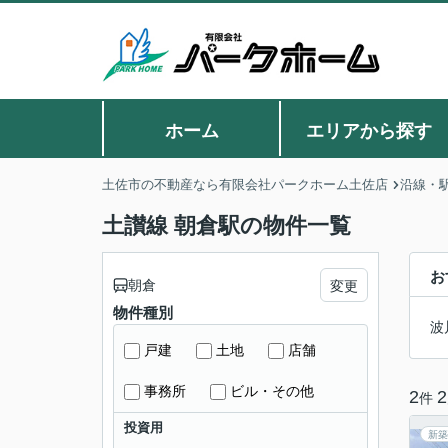
ホーム
エリアから探す
土佐市の不動産なら有限会社パークホーム土佐店
沿線・
土讃線 朝倉駅の物件一覧
お
朝倉
変更
物件種別
波
戸建
土地
店舗
事務所
ビル・その他
2
2
件
投資用
新築