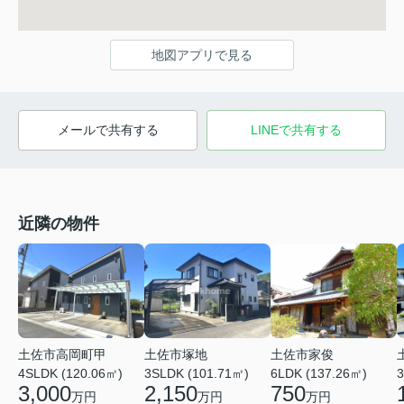
地図アプリで見る
メールで共有する
LINEで共有する
近隣の物件
土佐市高岡町甲
土佐市塚地
土佐市家俊
4SLDK (120.06㎡)
3SLDK (101.71㎡)
6LDK (137.26㎡)
3
3,000
2,150
750
万円
万円
万円