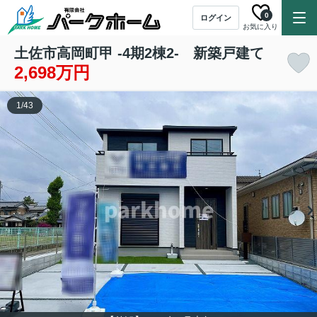
0
ログイン
お気に入り
土佐市高岡町甲 -4期2棟2- 新築戸建て
2,698万円
1
/
43