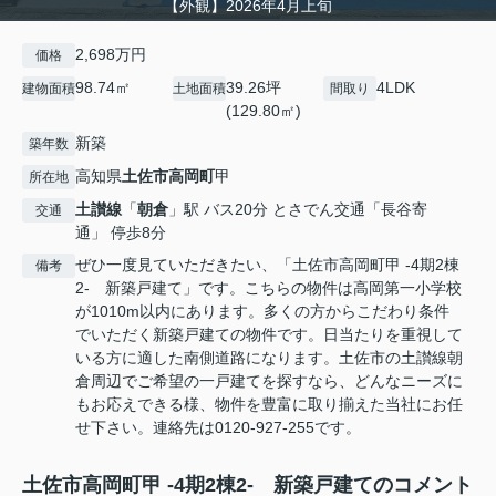
【外観】2026年4月上旬
2,698万円
価格
98.74㎡
39.26坪
4LDK
建物面積
土地面積
間取り
(129.80㎡)
新築
築年数
高知県
土佐市
高岡町
甲
所在地
土讃線
「
朝倉
」駅 バス20分 とさでん交通「長谷寄
交通
通」 停歩8分
ぜひ一度見ていただきたい、「土佐市高岡町甲 -4期2棟
備考
2- 新築戸建て」です。こちらの物件は高岡第一小学校
が1010m以内にあります。多くの方からこだわり条件
でいただく新築戸建ての物件です。日当たりを重視して
いる方に適した南側道路になります。土佐市の土讃線朝
倉周辺でご希望の一戸建てを探すなら、どんなニーズに
もお応えできる様、物件を豊富に取り揃えた当社にお任
せ下さい。連絡先は0120-927-255です。
土佐市高岡町甲 -4期2棟2- 新築戸建てのコメント