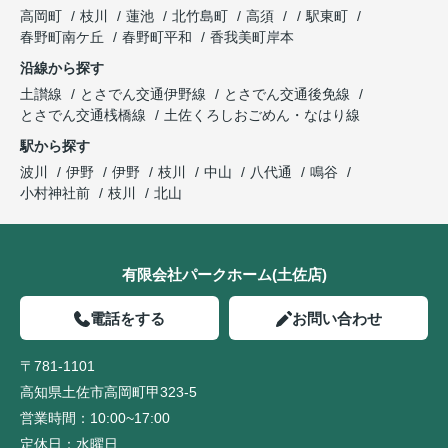
高岡町
枝川
蓮池
北竹島町
高須
駅東町
春野町南ケ丘
春野町平和
香我美町岸本
沿線から探す
土讃線
とさでん交通伊野線
とさでん交通後免線
とさでん交通桟橋線
土佐くろしおごめん・なはり線
駅から探す
波川
伊野
伊野
枝川
中山
八代通
鳴谷
小村神社前
枝川
北山
有限会社パークホーム(土佐店)
電話をする
お問い合わせ
〒781-1101
高知県土佐市高岡町甲323-5
営業時間：
10:00~17:00
定休日：
水曜日