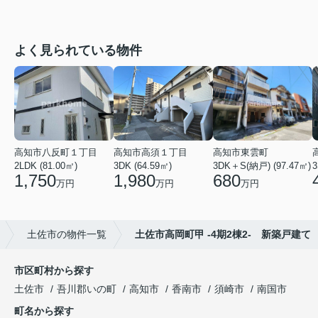
よく見られている物件
高知市八反町１丁目
高知市高須１丁目
高知市東雲町
2LDK (81.00㎡)
3DK (64.59㎡)
3DK＋S(納戸) (97.47㎡)
3
1,750
1,980
680
万円
万円
万円
土佐市の物件一覧
土佐市高岡町甲 -4期2棟2- 新築戸建て
市区町村から探す
土佐市
吾川郡いの町
高知市
香南市
須崎市
南国市
町名から探す