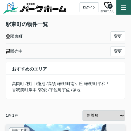
0
ログイン
お気に入り
駅東町の物件一覧
駅東町
変更
販売中
変更
おすすめのエリア
高岡町
/
枝川
/
蓮池
/
高須
/
春野町南ケ丘
/
春野町平和
/
香我美町岸本
/
家俊
/
宇佐町宇佐
/
塚地
1
件
1
戸
新築一戸建