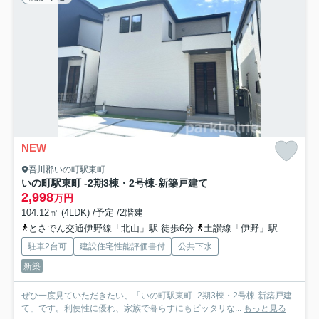
NEW
吾川郡いの町駅東町
いの町駅東町 -2期3棟・2号棟-新築戸建て
2,998
万円
104.12㎡ (4LDK) /予定 /2階建
とさでん交通伊野線「北山」駅 徒歩6分
土讃線「伊野」駅 徒歩10分
駐車2台可
建設住宅性能評価書付
公共下水
新築
ぜひ一度見ていただきたい、「いの町駅東町 -2期3棟・2号棟-新築戸建
て」です。利便性に優れ、家族で暮らすにもピッタリな...
もっと見る