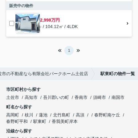
販売中の物件
2,998万円
- / 104.12㎡ / 4LDK
1
佐市の不動産なら有限会社パークホーム土佐店
駅東町の物件一覧
市区町村から探す
土佐市
高知市
吾川郡いの町
香南市
須崎市
南国市
町名から探す
高岡町
枝川
蓮池
北竹島町
高須
春野町南ケ丘
春野町平和
駅東町
香我美町岸本
沿線から探す