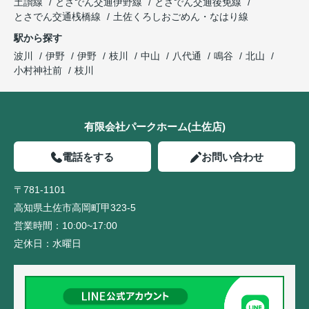
土讃線
とさでん交通伊野線
とさでん交通後免線
とさでん交通桟橋線
土佐くろしおごめん・なはり線
駅から探す
波川
伊野
伊野
枝川
中山
八代通
鳴谷
北山
小村神社前
枝川
有限会社パークホーム(土佐店)
電話をする
お問い合わせ
〒781-1101
高知県土佐市高岡町甲323-5
営業時間：
10:00~17:00
定休日：
水曜日