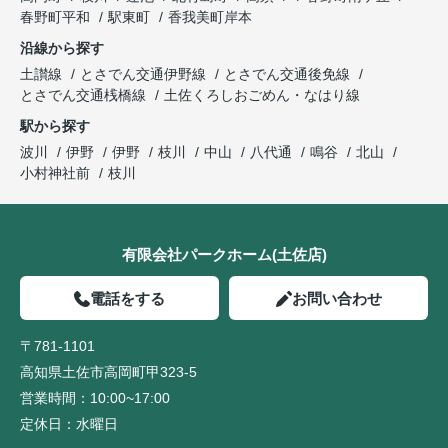
春野町平和
駅東町
香我美町岸本
沿線から探す
土讃線
とさでん交通伊野線
とさでん交通後免線
とさでん交通桟橋線
土佐くろしおごめん・なはり線
駅から探す
波川
伊野
伊野
枝川
中山
八代通
鳴谷
北山
小村神社前
枝川
有限会社パークホーム(土佐店)
電話をする
お問い合わせ
〒781-1101
高知県土佐市高岡町甲323-5
営業時間：
10:00~17:00
定休日：
水曜日