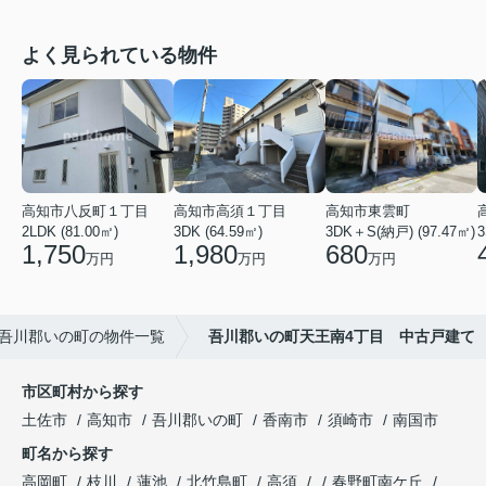
よく見られている物件
高知市八反町１丁目
高知市高須１丁目
高知市東雲町
2LDK (81.00㎡)
3DK (64.59㎡)
3DK＋S(納戸) (97.47㎡)
3
1,750
1,980
680
万円
万円
万円
吾川郡いの町の物件一覧
吾川郡いの町天王南4丁目 中古戸建て
市区町村から探す
土佐市
高知市
吾川郡いの町
香南市
須崎市
南国市
町名から探す
高岡町
枝川
蓮池
北竹島町
高須
春野町南ケ丘