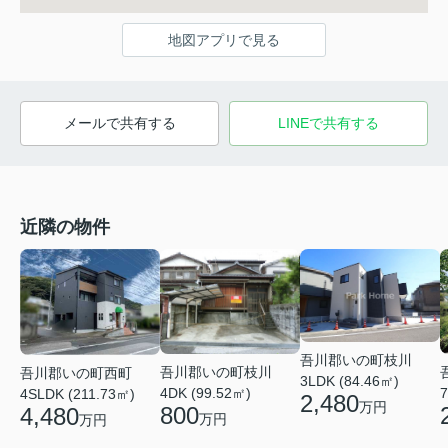
地図アプリで見る
メールで共有する
LINEで共有する
近隣の物件
吾川郡いの町枝川
吾川郡いの町枝川
吾川郡いの町西町
3LDK (84.46㎡)
4DK (99.52㎡)
7
4SLDK (211.73㎡)
2,480
万円
800
4,480
万円
万円