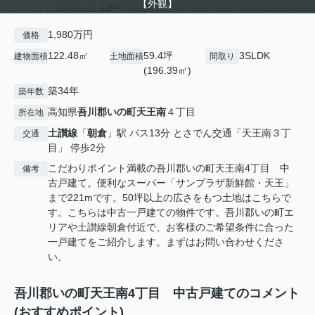
【外観】
1,980万円
価格
122.48㎡
59.4坪
3SLDK
建物面積
土地面積
間取り
(196.39㎡)
築34年
築年数
高知県
吾川郡いの町
天王南
４丁目
所在地
土讃線
「
朝倉
」駅 バス13分 とさでん交通「天王南３丁
交通
目」 停歩2分
こだわりポイント満載の吾川郡いの町天王南4丁目 中
備考
古戸建て。便利なスーパー「サンプラザ新鮮館・天王」
まで221mです。50坪以上の広さをもつ土地はこちらで
す。こちらは中古一戸建ての物件です。吾川郡いの町エ
リアや土讃線朝倉付近で、お客様のご希望条件に合った
一戸建てをご紹介します。まずはお問い合わせくださ
い。
吾川郡いの町天王南4丁目 中古戸建てのコメント
(おすすめポイント)