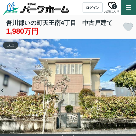
0
ログイン
お気に入り
吾川郡いの町天王南4丁目 中古戸建て
1,980万円
1
/
12