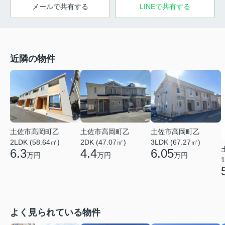
メールで共有する
LINEで共有する
近隣の物件
土佐市高岡町乙
土佐市高岡町乙
土佐市高岡町乙
2LDK (58.64㎡)
2DK (47.07㎡)
3LDK (67.27㎡)
6.3
4.4
6.05
万円
万円
万円
1
よく見られている物件