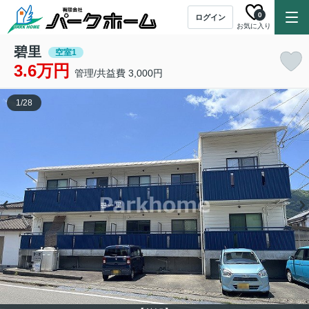
0
ログイン
お気に入り
碧里
空室1
3.6万円
管理/共益費 3,000円
1
/
28