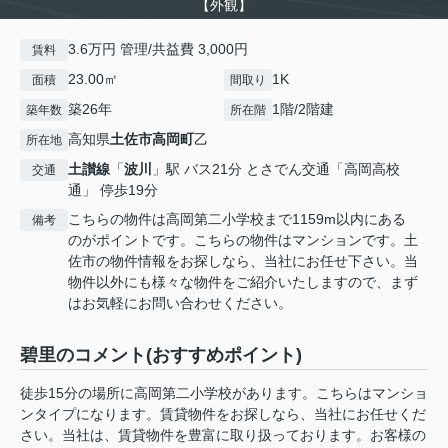
【外観】
3.6万円 管理/共益費 3,000円
賃料
23.00㎡
1K
面積
間取り
築26年
1階/2階建
築年数
所在階
高知県
土佐市
高岡町
乙
所在地
土讃線
「
波川
」駅 バス21分 とさでん交通「高岡高校
交通
通」 停歩19分
こちらの物件は高岡第二小学校まで1159m以内にある
備考
のがポイントです。こちらの物件はマンションです。土
佐市の物件情報をお探しなら、当社にお任せ下さい。当
物件以外にも様々な物件をご紹介いたしますので、まず
はお気軽にお問い合わせください。
碧里のコメント(おすすめポイント)
徒歩15分の場所に高岡第二小学校があります。こちらはマンショ
ンタイプになります。賃貸物件をお探しなら、当社にお任せくだ
さい。当社は、賃貸物件を豊富に取り扱っております。お客様の