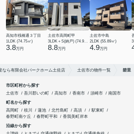
高知市桟橋通３丁目
土佐市高岡町甲
土佐市中島
1LDK (74.75㎡)
3LDK＋S(納戸) (74.93㎡)
2LDK (55.89㎡)
3
3.8
8.8
4.9
万円
万円
万円
産なら有限会社パークホーム土佐店
土佐市の物件一覧
碧里
市区町村から探す
土佐市
吾川郡いの町
高知市
香南市
須崎市
南国市
町名から探す
高岡町
枝川
蓮池
北竹島町
高須
駅東町
春野町南ケ丘
春野町平和
香我美町岸本
沿線から探す
土讃線
とさでん交通伊野線
とさでん交通後免線