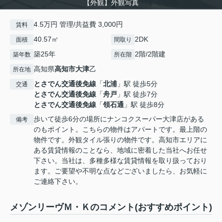
【外観】外観写真
4.5万円 管理/共益費 3,000円
賃料
40.57㎡
2DK
面積
間取り
築25年
2階/2階建
築年数
所在階
高知県
高知市
大津
乙
所在地
とさでん交通後免線
「
北浦
」駅 徒歩5分
交通
とさでん交通後免線
「
舟戸
」駅 徒歩7分
とさでん交通後免線
「
領石通
」駅 徒歩8分
歩いて徒歩6分の場所にナンコクスーパー大津店がある
備考
のもポイント。こちらの物件はアパートです。最上階の
物件です。外観タイル張りの物件です。高知市エリアに
ある賃貸情報のことなら、地域に密着した当社へお任せ
下さい。当社は、多種多様な賃貸情報を取り扱っており
ます。ご要望や不明な点などございましたら、お気軽に
ご連絡下さい。
メゾンリーヴＭ・Ｋのコメント(おすすめポイント)