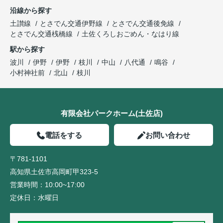
沿線から探す
土讃線
とさでん交通伊野線
とさでん交通後免線
とさでん交通桟橋線
土佐くろしおごめん・なはり線
駅から探す
波川
伊野
伊野
枝川
中山
八代通
鳴谷
小村神社前
北山
枝川
有限会社パークホーム(土佐店)
電話をする
お問い合わせ
〒781-1101
高知県土佐市高岡町甲323-5
営業時間：
10:00~17:00
定休日：
水曜日