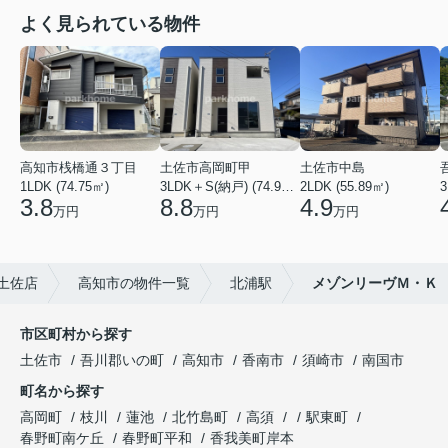
よく見られている物件
高知市桟橋通３丁目
土佐市高岡町甲
土佐市中島
1LDK (74.75㎡)
3LDK＋S(納戸) (74.93㎡)
2LDK (55.89㎡)
3
3.8
8.8
4.9
万円
万円
万円
土佐店
高知市の物件一覧
北浦駅
メゾンリーヴＭ・Ｋ
市区町村から探す
土佐市
吾川郡いの町
高知市
香南市
須崎市
南国市
町名から探す
高岡町
枝川
蓮池
北竹島町
高須
駅東町
春野町南ケ丘
春野町平和
香我美町岸本