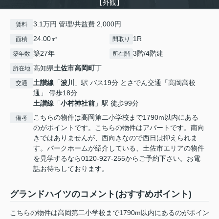
【外観】
3.1万円 管理/共益費 2,000円
賃料
24.00㎡
1R
面積
間取り
築27年
3階/4階建
築年数
所在階
高知県
土佐市
高岡町
丁
所在地
土讃線
「
波川
」駅 バス19分 とさでん交通「高岡高校
交通
通」 停歩18分
土讃線
「
小村神社前
」駅 徒歩99分
こちらの物件は高岡第二小学校まで1790m以内にある
備考
のがポイントです。こちらの物件はアパートです。南向
きではありませんが、西向きなので西日は抑えられま
す。パークホームが紹介している、土佐市エリアの物件
を見学するなら0120-927-255からご予約下さい。お電
話お待ちしております。
グランドハイツのコメント(おすすめポイント)
こちらの物件は高岡第二小学校まで1790m以内にあるのがポイン