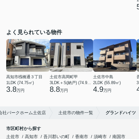
よく見られている物件
高知市桟橋通３丁目
土佐市高岡町甲
土佐市中島
1LDK (74.75㎡)
3LDK＋S(納戸) (74.93㎡)
2LDK (55.89㎡)
3
3.8
8.8
4.9
万円
万円
万円
会社パークホーム土佐店
土佐市の物件一覧
グランドハイツ
市区町村から探す
土佐市
高知市
吾川郡いの町
香南市
須崎市
南国市