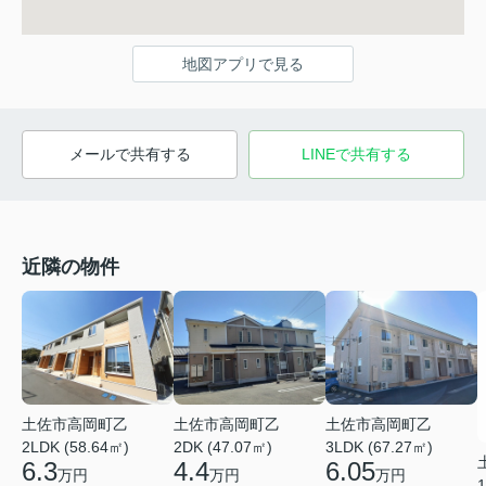
地図アプリで見る
メールで共有する
LINEで共有する
近隣の物件
土佐市高岡町乙
土佐市高岡町乙
土佐市高岡町乙
2LDK (58.64㎡)
2DK (47.07㎡)
3LDK (67.27㎡)
6.3
4.4
6.05
万円
万円
万円
1