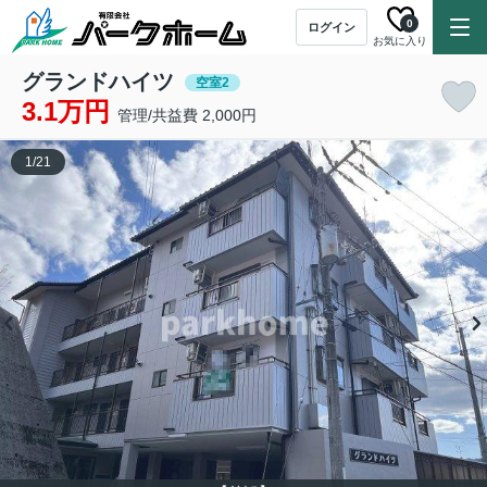
0
ログイン
お気に入り
グランドハイツ
空室2
3.1万円
管理/共益費 2,000円
1
/
21