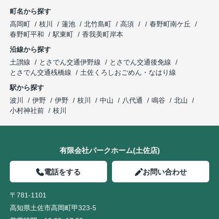
町名から探す
高岡町
枝川
蓮池
北竹島町
高須
春野町南ケ丘
春野町平和
駅東町
香我美町岸本
沿線から探す
土讃線
とさでん交通伊野線
とさでん交通後免線
とさでん交通桟橋線
土佐くろしおごめん・なはり線
駅から探す
波川
伊野
伊野
枝川
中山
八代通
鳴谷
北山
小村神社前
枝川
有限会社パークホーム(土佐店)
電話をする
お問い合わせ
〒781-1101
高知県土佐市高岡町甲323-5