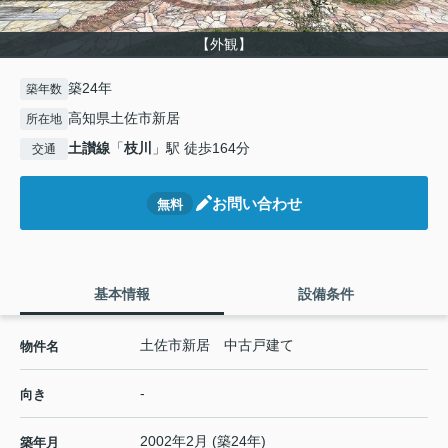
【外観】
築24年
築年数
高知県土佐市新居
所在地
土讃線
「
枝川
」駅 徒歩164分
交通
お問い合わせ
無料
基本情報
設備条件
土佐市新居 中古戸建て
物件名
-
向き
2002年2月 (築24年)
築年月