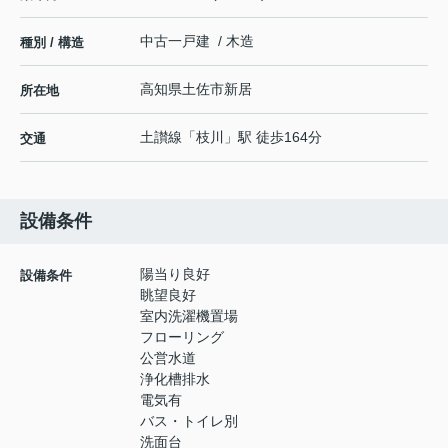
中古一戸建 / 木造
種別 / 構造
高知県
土佐市
新居
所在地
土讃線
「
枝川
」駅 徒歩164分
交通
設備条件
陽当り良好
設備条件
眺望良好
室内洗濯機置場
フローリング
公営水道
浄化槽排水
電気有
バス・トイレ別
洗面台