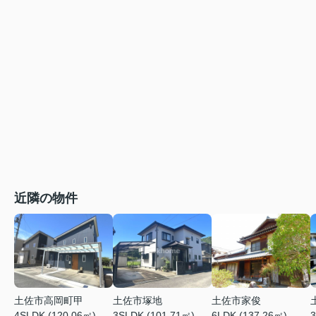
近隣の物件
土佐市高岡町甲
土佐市塚地
土佐市家俊
4SLDK (120.06㎡)
3SLDK (101.71㎡)
6LDK (137.26㎡)
3