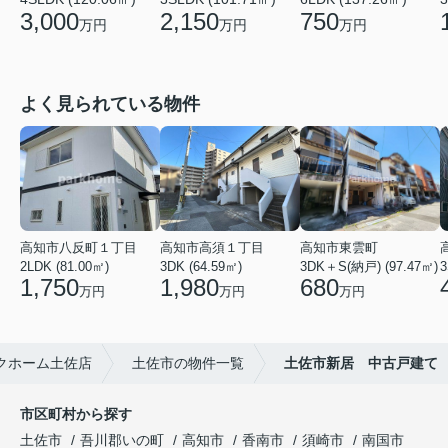
3,000
2,150
750
万円
万円
万円
よく見られている物件
高知市八反町１丁目
高知市高須１丁目
高知市東雲町
2LDK (81.00㎡)
3DK (64.59㎡)
3DK＋S(納戸) (97.47㎡)
3
1,750
1,980
680
万円
万円
万円
クホーム土佐店
土佐市の物件一覧
土佐市新居 中古戸建て
市区町村から探す
土佐市
吾川郡いの町
高知市
香南市
須崎市
南国市