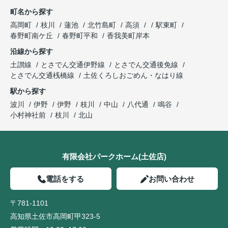
町名から探す
高岡町
枝川
蓮池
北竹島町
高須
駅東町
春野町南ケ丘
春野町平和
香我美町岸本
沿線から探す
土讃線
とさでん交通伊野線
とさでん交通後免線
とさでん交通桟橋線
土佐くろしおごめん・なはり線
駅から探す
波川
伊野
伊野
枝川
中山
八代通
鳴谷
小村神社前
枝川
北山
有限会社パークホーム(土佐店)
電話をする
お問い合わせ
〒781-1101
高知県土佐市高岡町甲323-5