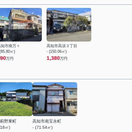
高知市南万々
高知市高須３丁目
 (85.80㎡)
- (150.06㎡)
90
1,380
万円
万円
薊野東町
高知市南宝永町
.18㎡)
- (71.54㎡)