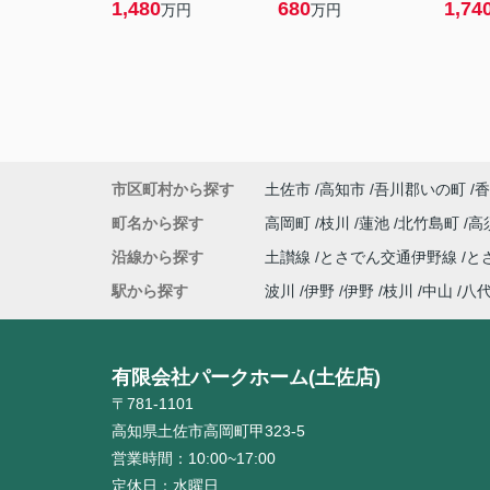
1,480
680
1,74
万円
万円
市区町村から探す
土佐市
高知市
吾川郡いの町
香
町名から探す
高岡町
枝川
蓮池
北竹島町
高
沿線から探す
土讃線
とさでん交通伊野線
と
駅から探す
波川
伊野
伊野
枝川
中山
八
有限会社パークホーム(土佐店)
〒781-1101
高知県土佐市高岡町甲323-5
営業時間：
10:00~17:00
定休日：
水曜日