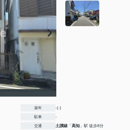
-(-)
築年
-
駐車
土讃線
「
高知
」駅 徒歩8分
交通