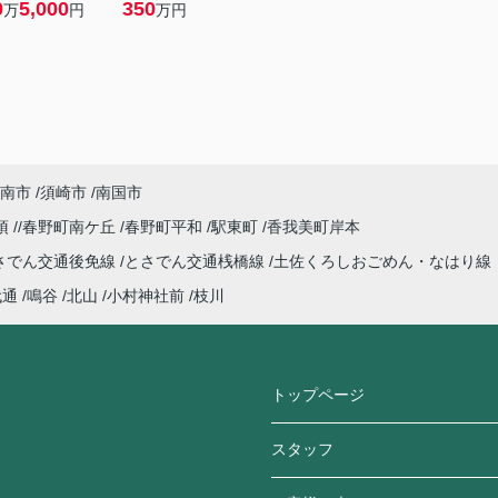
0
5,000
350
万
円
万円
南市
須崎市
南国市
須
春野町南ケ丘
春野町平和
駅東町
香我美町岸本
さでん交通後免線
とさでん交通桟橋線
土佐くろしおごめん・なはり線
代通
鳴谷
北山
小村神社前
枝川
トップページ
スタッフ