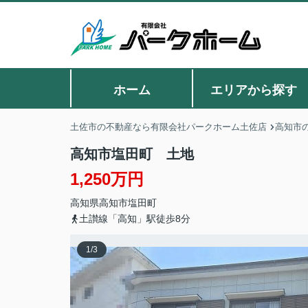
ホーム
エリアから探す
土佐市の不動産なら有限会社パークホーム土佐店
高知市
高知市塩田町 土地
1,250万円
高知県
高知市
塩田町
土讃線「高知」駅徒歩8分
1
/
3