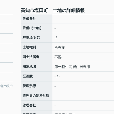
高知市塩田町 土地の詳細情報
設備条件
設備(その他)
-
駐車場/月額
-/-
土地権利
所有権
国土法届出
不要
用途地域
第一種中高層住居専用
区画数
- / -
管理形態
-
情報の見方
管理員の勤務形態
-
管理会社
-