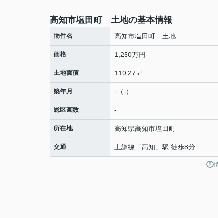
高知市塩田町 土地の基本情報
物件名
高知市塩田町 土地
価格
1,250万円
土地面積
119.27㎡
築年月
-（-）
総区画数
-
所在地
高知県
高知市
塩田町
交通
土讃線
「
高知
」駅 徒歩8分