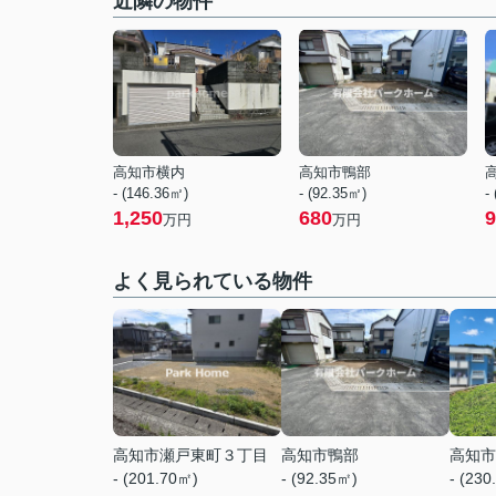
近隣の物件
高知市横内
高知市鴨部
- (146.36㎡)
- (92.35㎡)
-
1,250
680
9
万円
万円
よく見られている物件
高知市瀬戸東町３丁目
高知市鴨部
高知市
- (201.70㎡)
- (92.35㎡)
- (230