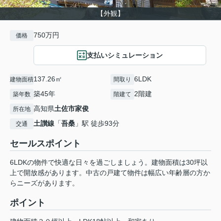
【外観】
750万円
価格
支払いシミュレーション
137.26㎡
6LDK
建物面積
間取り
築45年
2階建
築年数
階建て
高知県
土佐市
家俊
所在地
土讃線
「
吾桑
」駅 徒歩93分
交通
セールスポイント
6LDKの物件で快適な日々を過ごしましょう。建物面積は30坪以
上で開放感があります。中古の戸建て物件は幅広い年齢層の方か
らニーズがあります。
ポイント