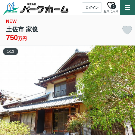
0
ログイン
お気に入り
NEW
土佐市 家俊
750
万円
1
/
13