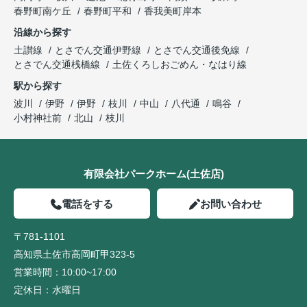
春野町南ケ丘
春野町平和
香我美町岸本
沿線から探す
土讃線
とさでん交通伊野線
とさでん交通後免線
とさでん交通桟橋線
土佐くろしおごめん・なはり線
駅から探す
波川
伊野
伊野
枝川
中山
八代通
鳴谷
小村神社前
北山
枝川
有限会社パークホーム(土佐店)
電話をする
お問い合わせ
〒781-1101
高知県土佐市高岡町甲323-5
営業時間：
10:00~17:00
定休日：
水曜日