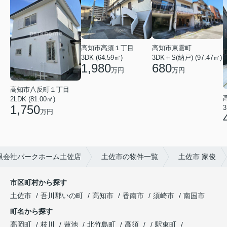
高知市東雲町
高知市高須１丁目
3DK＋S(納戸) (97.47㎡)
3DK (64.59㎡)
680
1,980
万円
万円
高知市八反町１丁目
2LDK (81.00㎡)
1,750
3
万円
限会社パークホーム土佐店
土佐市の物件一覧
土佐市 家俊
市区町村から探す
土佐市
吾川郡いの町
高知市
香南市
須崎市
南国市
町名から探す
高岡町
枝川
蓮池
北竹島町
高須
駅東町