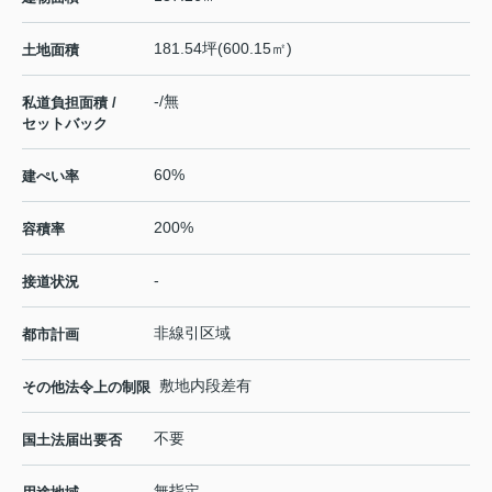
181.54坪(600.15㎡)
土地面積
-/無
私道負担面積 /
セットバック
60%
建ぺい率
200%
容積率
-
接道状況
非線引区域
都市計画
敷地内段差有
その他法令上の制限
不要
国土法届出要否
無指定