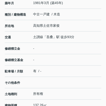
1981年3月 (築45年)
築年月
中古一戸建 / 木造
種別 / 建物構造
高知県
土佐市
家俊
所在地
土讃線
「
吾桑
」駅 徒歩93分
交通
-
修繕積立金
-
修繕積立基金
有 / -
駐車場 / 月額
その他条件
所有権
土地権利
137.26㎡
建物面積