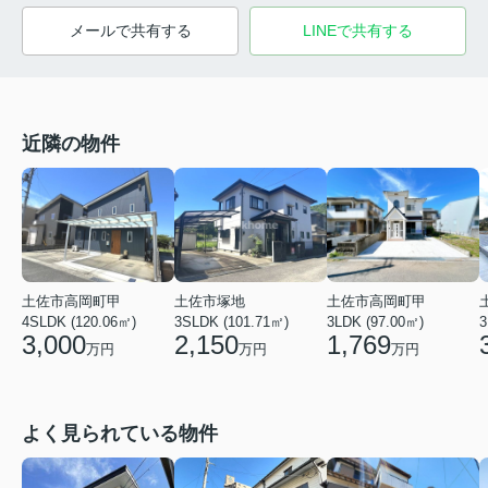
メールで共有する
LINEで共有する
近隣の物件
土佐市高岡町甲
土佐市塚地
土佐市高岡町甲
4SLDK (120.06㎡)
3SLDK (101.71㎡)
3
3LDK (97.00㎡)
3,000
2,150
1,769
万円
万円
万円
よく見られている物件