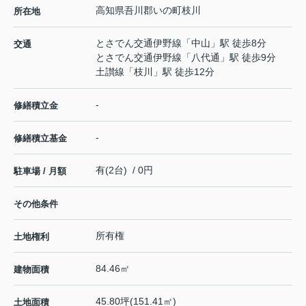
高知県
吾川郡いの町
枝川
所在地
とさでん交通伊野線
「
中山
」駅 徒歩8分
交通
とさでん交通伊野線
「
八代通
」駅 徒歩9分
土讃線
「
枝川
」駅 徒歩12分
-
修繕積立金
-
修繕積立基金
有(2台) / 0円
駐車場 / 月額
その他条件
所有権
土地権利
84.46㎡
建物面積
45.80坪(151.41㎡)
土地面積