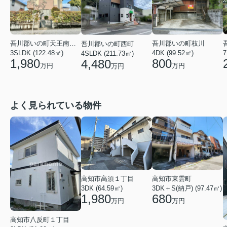
吾川郡いの町天王南４丁目
吾川郡いの町枝川
吾川郡いの町西町
3SLDK (122.48㎡)
4DK (99.52㎡)
7
4SLDK (211.73㎡)
1,980
800
4,480
万円
万円
万円
よく見られている物件
高知市東雲町
高知市高須１丁目
3DK＋S(納戸) (97.47㎡)
3DK (64.59㎡)
680
1,980
万円
万円
高知市八反町１丁目