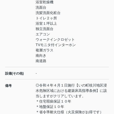
浴室乾燥機
洗面台
洗髪洗面化粧台
トイレ２ヶ所
浴室１坪以上
独立洗面台
エアコン
ウォークインクロゼット
TVモニタ付インターホン
複層ガラス
南向き
南道路
-
設備(その他)
◎令和４年４月１日施行【いの町枝川地区浸
備考
水危険区域における建築床高指導条例】に該
当しますがクリアしています。
＊住宅瑕疵保証１０年
＊地盤保証１０年
＊省令準耐火仕様（火災保険がお得です）