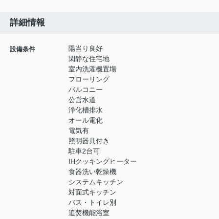
詳細情報
陽当り良好
設備条件
閑静な住宅地
室内洗濯機置場
フローリング
バルコニー
公営水道
浄化槽排水
オール電化
電気有
照明器具付き
駐車2台可
IHクッキングヒーター
食器洗い乾燥機
システムキッチン
対面式キッチン
バス・トイレ別
追焚機能浴室