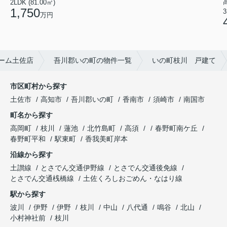
2LDK (81.00㎡)
1,750
3
万円
ーム土佐店
吾川郡いの町の物件一覧
いの町枝川 戸建て
市区町村から探す
土佐市
高知市
吾川郡いの町
香南市
須崎市
南国市
町名から探す
高岡町
枝川
蓮池
北竹島町
高須
春野町南ケ丘
春野町平和
駅東町
香我美町岸本
沿線から探す
土讃線
とさでん交通伊野線
とさでん交通後免線
とさでん交通桟橋線
土佐くろしおごめん・なはり線
駅から探す
波川
伊野
伊野
枝川
中山
八代通
鳴谷
北山
小村神社前
枝川