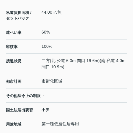
44.00㎡/無
私道負担面積 /
セットバック
60%
建ぺい率
100%
容積率
二方(北 公道 6.0m 間口 19.6m)(南 私道 4.0m
接道状況
間口 10.9m)
市街化区域
都市計画
-
その他法令上の制限
不要
国土法届出要否
第一種低層住居専用
用途地域