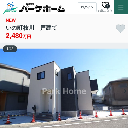
0
ログイン
お気に入り
NEW
いの町枝川 戸建て
2,480
万円
1
/
48