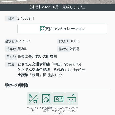
【外観】2022.10月 完成しました。
2,480万円
価格
支払いシミュレーション
84.46㎡
3LDK
建物面積
間取り
築3年
2階建
築年数
階建て
高知県
吾川郡いの町
枝川
所在地
とさでん交通伊野線
「
中山
」駅 徒歩8分
交通
とさでん交通伊野線
「
八代通
」駅 徒歩9分
土讃線
「
枝川
」駅 徒歩12分
物件の特徴
バストイレ
室内洗濯機
TVモニタ
カウンター
別
置場
付きインタ
キッチン
ーホン