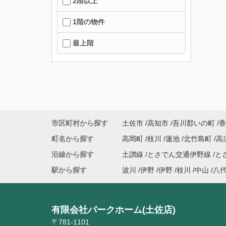
2階以上
1階の物件
最上階
市区町村から探す
土佐市
高知市
吾川郡いの町
香
町名から探す
高岡町
枝川
蓮池
北竹島町
高
沿線から探す
土讃線
とさでん交通伊野線
と
駅から探す
波川
伊野
伊野
枝川
中山
八
有限会社パークホーム(土佐店)
〒781-1101