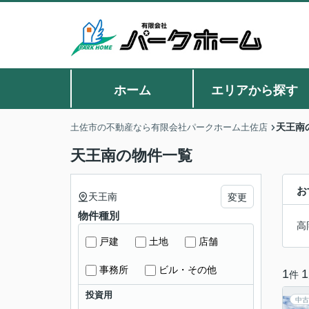
ホーム
エリアから探す
天王南
土佐市の不動産なら有限会社パークホーム土佐店
天王南の物件一覧
お
天王南
変更
物件種別
高
戸建
土地
店舗
事務所
ビル・その他
1
1
件
投資用
中古