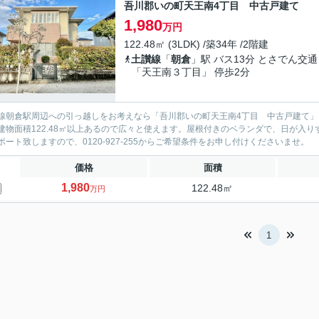
吾川郡いの町天王南4丁目 中古戸建て
1,980
万円
122.48㎡ (3LDK) /築34年 /2階建
土讃線
「
朝倉
」駅 バス13分 とさでん交通
「天王南３丁目」 停歩2分
線朝倉駅周辺への引っ越しをお考えなら「吾川郡いの町天王南4丁目 中古戸建て」
建物面積122.48㎡以上あるので広々と使えます。屋根付きのベランダで、日が入
ポート致しますので、0120-927-255からご希望条件をお申し付けくださいませ。
価格
面積
1,980
122.48㎡
万円
1