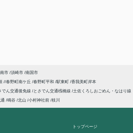
南市
須崎市
南国市
須
春野町南ケ丘
春野町平和
駅東町
香我美町岸本
さでん交通後免線
とさでん交通桟橋線
土佐くろしおごめん・なはり線
代通
鳴谷
北山
小村神社前
枝川
トップページ