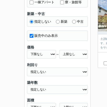
一棟アパート
寮・旅館等
新築・中古
指定しない
新築
中古
販売中のみ表示
土讃
す。
価格
をサ
～
利回り
築年数
面積