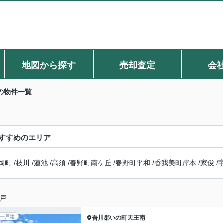
地図から探す
売却査定
会
の物件一覧
すすめのエリア
岡町
/
枝川
/
蓮池
/
高須
/
春野町南ケ丘
/
春野町平和
/
香我美町岸本
/
家俊
/
戸
一戸建
吾川郡いの町
天王南