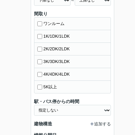
～
間取り
ワンルーム
1K/1DK/1LDK
2K/2DK/2LDK
3K/3DK/3LDK
4K/4DK/4LDK
5K以上
駅・バス停からの時間
建物構造
追加する