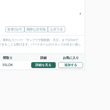
駐車2台可
閑静な住宅地
公共下水
。便利なスーパー「サンプラザ新鮮館・天王」まで221mで
りすぎることも防げます。パークホームのスタッフが住まい探し
間取り
詳細
お気に入り
3SLDK
詳細を見る
追加する